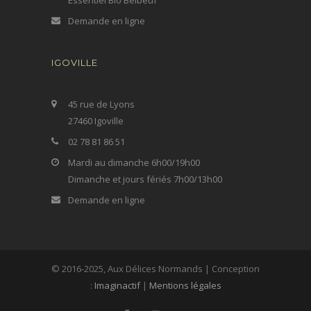
Essentiel Bio Belbeuf
Demande en ligne
IGOVILLE
45 rue de Lyons
27460 Igoville
02 78 81 86 51
Mardi au dimanche 6h00/19h00
Dimanche et jours fériés 7h00/13h00
Demande en ligne
© 2016-2025, Aux Délices Normands | Conception
:
Imaginactif
|
Mentions légales