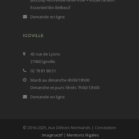
Biocoop Amfreville-la-Mi-Voie + Rouen & Mon
Essentiel Bio Belbeuf
Demande en ligne
IGOVILLE
45 rue de Lyons
27460 Igoville
02 78 81 86 51
Mardi au dimanche 6h00/19h00
Dimanche et jours fériés 7h00/13h00
Demande en ligne
© 2016-2025, Aux Délices Normands | Conception
:
Imaginactif
|
Mentions légales