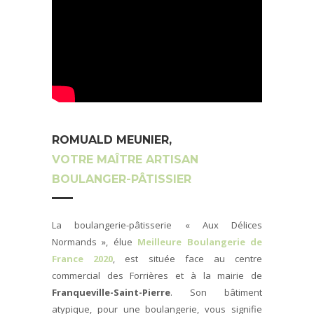
ROMUALD MEUNIER,
VOTRE MAÎTRE ARTISAN
BOULANGER-PÂTISSIER
La boulangerie-pâtisserie « Aux Délices
Normands », élue
Meilleure Boulangerie de
France 2020
, est située face au centre
commercial des Forrières et à la mairie de
Franqueville-Saint-Pierre
. Son bâtiment
atypique, pour une boulangerie, vous signifie