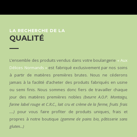
LA RECHERCHE DE LA
QUALITÉ
L’ensemble des produits vendus dans votre boulangerie
« Aux
Délices Normands »
est fabriqué exclusivement par nos soins
à partir de matières premières brutes. Nous ne céderons
jamais à la facilité d’acheter des produits fabriqués en usine
ou semi finis. Nous sommes donc fiers de travailler chaque
jour des matières premières nobles
(beurre A.O.P. Montaigu,
farine label rouge et C.R.C., lait cru et crème de la ferme, fruits frais
….)
pour vous faire profiter de produits uniques, frais et
propres à notre boutique
(gamme de pains bio, pâtisserie sans
gluten…)