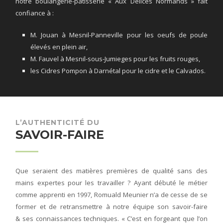
notre boulangerie-pâtisserie « Aux Délices Normands » fait
confiance à :
M. Jouan à Mesnil-Panneville pour les oeufs de poule
élevés en plein air,
M. Fauvel à Mesnil-sous-Jumieges pour les fruits rouges,
les Cidres Pompon à Darnétal pour le cidre et le Calvados.
L’AUTHENTICITÉ DU
SAVOIR-FAIRE
Que seraient des matières premières de qualité sans des
mains expertes pour les travailler ? Ayant débuté le métier
comme apprenti en 1997, Romuald Meunier n’a de cesse de se
former et de retransmettre à notre équipe son savoir-faire
& ses connaissances techniques. « C’est en forgeant que l’on