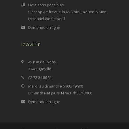
Livraisons possibles
Biocoop Amfreville-la-Mi-Voie + Rouen & Mon
Essentiel Bio Belbeuf
Demande en ligne
IGOVILLE
45 rue de Lyons
27460 Igoville
02 78 81 86 51
Mardi au dimanche 6h00/19h00
Dimanche et jours fériés 7h00/13h00
Demande en ligne