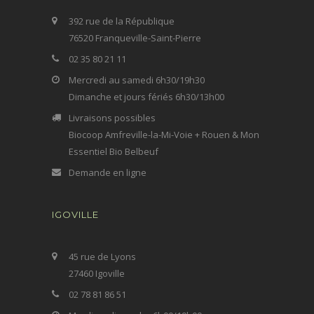
392 rue de la République
76520 Franqueville-Saint-Pierre
02 35 80 21 11
Mercredi au samedi 6h30/19h30
Dimanche et jours fériés 6h30/13h00
Livraisons possibles
Biocoop Amfreville-la-Mi-Voie + Rouen & Mon
Essentiel Bio Belbeuf
Demande en ligne
IGOVILLE
45 rue de Lyons
27460 Igoville
02 78 81 86 51